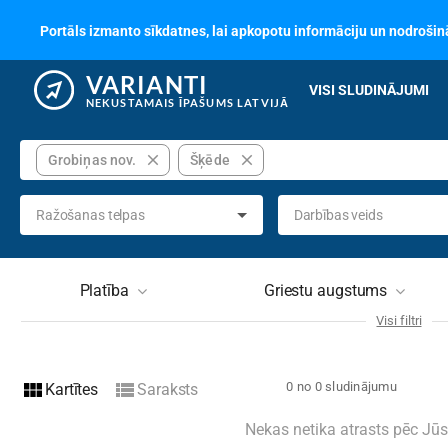
Portāls izmanto sīkdatnes, lai apkopotu informāciju un nodrošinā
VARIANTI
VISI SLUDINĀJUMI
NEKUSTAMAIS ĪPAŠUMS LATVIJĀ
close
close
Grobiņas nov.
Šķēde
Ražošanas telpas
Darbības veids
Platība
Griestu augstums
Visi filtri
Stāvs
Stāvu
view_module
view_list
0 no 0 sludinājumu
Kartītes
Saraksts
Ēkas tips
Nav izvēlēts
Tehni
Nekas netika atrasts pēc Jū