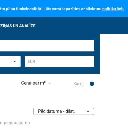
tu pilnu funkcionalitāti. Jūs varat iepazīties ar sīkdatņu
politiku šeit
.
ZIŅAS UN ANALĪZE
EUR
Cena par m²
Karte
 skaits ēkā
Pēc datuma - dilst.
skais stāvoklis
Nav izvēlēts
su pieprasījuma