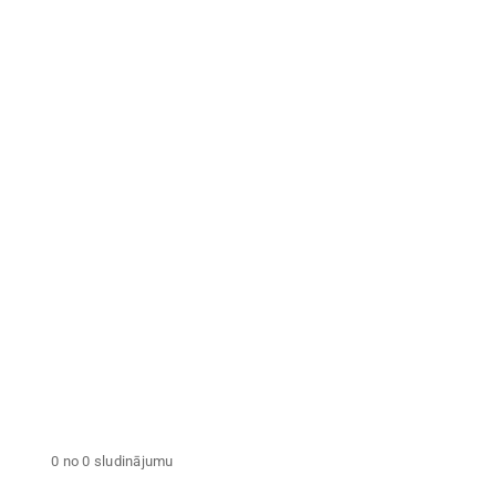
Nekustamā īpašuma
nodoklis iepriekšējā
Zemes
gadā
Tegi
NOŅEMT VISUS FILTRUS
0 no 0 sludinājumu