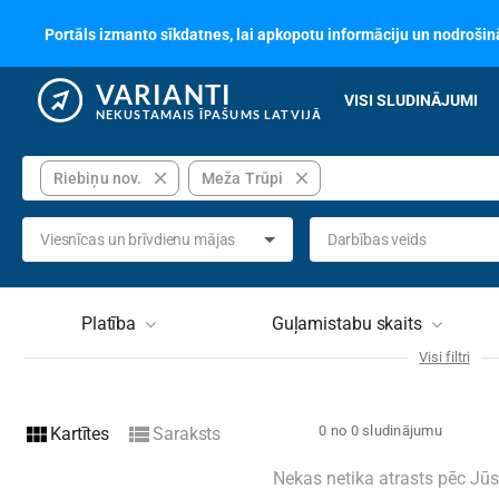
Portāls izmanto sīkdatnes, lai apkopotu informāciju un nodrošinā
VARIANTI
VISI SLUDINĀJUMI
NEKUSTAMAIS ĪPAŠUMS LATVIJĀ
close
close
Riebiņu nov.
Meža Trūpi
Viesnīcas un brīvdienu mājas
Darbības veids
Platība
Guļamistabu skaits
Visi filtri
Kategorija
Nav izvēlēts
Tehni
view_module
view_list
0 no 0 sludinājumu
Kartītes
Saraksts
Neku
Zemes platība
nodok
Nekas netika atrasts pēc Jū
gadā