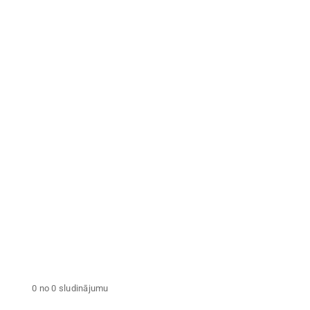
Tegi
NOŅEMT VISUS FILTRUS
0 no 0 sludinājumu