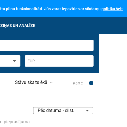
tu pilnu funkcionalitāti. Jūs varat iepazīties ar sīkdatņu
politiku šeit
.
ZIŅAS UN ANALĪZE
EUR
Stāvu skaits ēkā
Karte
skais stāvoklis
Nav izvēlēts
Pēc datuma - dilst.
stamā īpašuma
lis iepriekšējā
su pieprasījuma