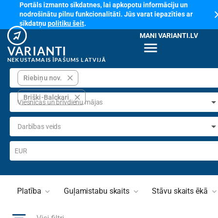
Portāls izmanto sīkdatnes, lai apkopotu informāciju un
cl
nodrošinātu pilnu funkcionalitāti. Jūs varat iepazīties ar
sīkdatņu
politiku šeit
.
MANI VARIANTI.LV
menu
VARIANTI
NEKUSTAMAIS ĪPAŠUMS LATVIJĀ
close
Riebiņu nov.
close
Briški-Balckari
Viesnīcas un brīvdienu mājas
Darbības veids
EUR
Platība
Guļamistabu skaits
Stāvu skaits ēkā