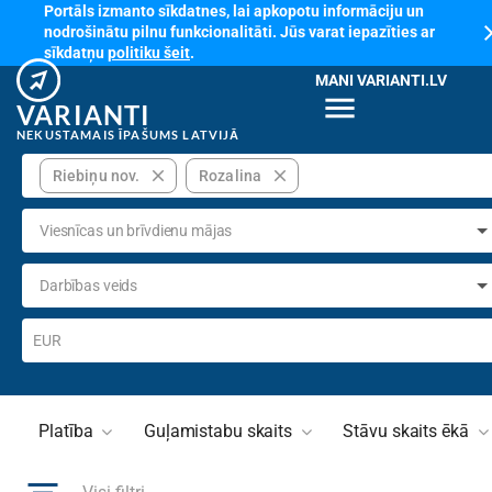
Portāls izmanto sīkdatnes, lai apkopotu informāciju un
cl
nodrošinātu pilnu funkcionalitāti. Jūs varat iepazīties ar
sīkdatņu
politiku šeit
.
MANI VARIANTI.LV
menu
VARIANTI
NEKUSTAMAIS ĪPAŠUMS LATVIJĀ
close
close
Riebiņu nov.
Rozalina
Viesnīcas un brīvdienu mājas
Darbības veids
EUR
Platība
Guļamistabu skaits
Stāvu skaits ēkā