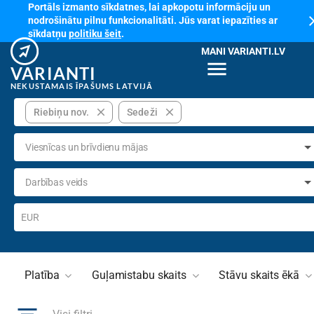
Portāls izmanto sīkdatnes, lai apkopotu informāciju un
cl
nodrošinātu pilnu funkcionalitāti. Jūs varat iepazīties ar
sīkdatņu
politiku šeit
.
MANI VARIANTI.LV
menu
VARIANTI
NEKUSTAMAIS ĪPAŠUMS LATVIJĀ
close
close
Riebiņu nov.
Sedeži
Viesnīcas un brīvdienu mājas
Darbības veids
EUR
Platība
Guļamistabu skaits
Stāvu skaits ēkā