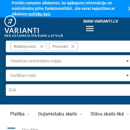
Portāls izmanto sīkdatnes, lai apkopotu informāciju un
cl
nodrošinātu pilnu funkcionalitāti. Jūs varat iepazīties ar
sīkdatņu
politiku šeit
.
MANI VARIANTI.LV
menu
VARIANTI
NEKUSTAMAIS ĪPAŠUMS LATVIJĀ
close
close
Riebiņu nov.
Pivovari
Viesnīcas un brīvdienu mājas
Darbības veids
EUR
Platība
Guļamistabu skaits
Stāvu skaits ēkā