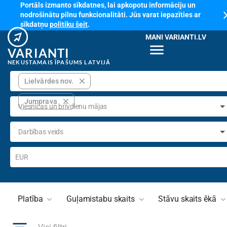
Portāls izmanto sīkdatnes, lai apkopotu informāciju un
cl
nodrošinātu pilnu funkcionalitāti. Jūs varat iepazīties ar
sīkdatņu
politiku šeit
.
MANI VARIANTI.LV
menu
VARIANTI
NEKUSTAMAIS ĪPAŠUMS LATVIJĀ
close
Lielvārdes nov.
close
Jumprava
Viesnīcas un brīvdienu mājas
Darbības veids
EUR
Platība
Guļamistabu skaits
Stāvu skaits ēkā