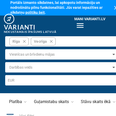
Portāls izmanto sīkdatnes, lai apkopotu informāciju un
cl
nodrošinātu pilnu funkcionalitāti. Jūs varat iepazīties ar
sīkdatņu
politiku šeit
.
MANI VARIANTI.LV
menu
VARIANTI
NEKUSTAMAIS ĪPAŠUMS LATVIJĀ
close
close
Rīga
Vecrīga
Viesnīcas un brīvdienu mājas
Darbības veids
EUR
Platība
Guļamistabu skaits
Stāvu skaits ēkā