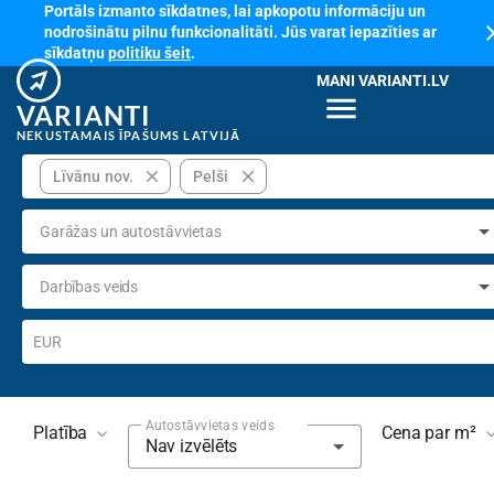
Portāls izmanto sīkdatnes, lai apkopotu informāciju un
cl
nodrošinātu pilnu funkcionalitāti. Jūs varat iepazīties ar
sīkdatņu
politiku šeit
.
MANI VARIANTI.LV
menu
VARIANTI
NEKUSTAMAIS ĪPAŠUMS LATVIJĀ
close
close
Līvānu nov.
Pelši
Garāžas un autostāvvietas
Darbības veids
EUR
Autostāvvietas veids
Platība
Cena par m²
Nav izvēlēts