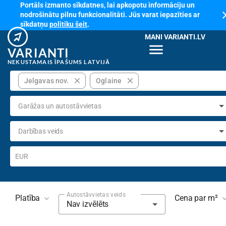
Portāls izmanto sīkdatnes, lai apkopotu informāciju un
cl
nodrošinātu pilnu funkcionalitāti. Jūs varat iepazīties ar
sīkdatņu
politiku šeit
.
MANI VARIANTI.LV
menu
VARIANTI
NEKUSTAMAIS ĪPAŠUMS LATVIJĀ
close
close
Jelgavas nov.
Oglaine
Garāžas un autostāvvietas
Darbības veids
EUR
Autostāvvietas veids
Platība
Cena par m²
Nav izvēlēts