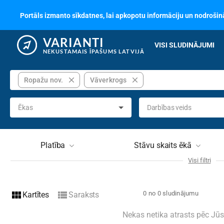
Portāls izmanto sīkdatnes, lai apkopotu informāciju un nodrošinā
VARIANTI
VISI SLUDINĀJUMI
NEKUSTAMAIS ĪPAŠUMS LATVIJĀ
close
close
Ropažu nov.
Vāverkrogs
Ēkas
Darbības veids
Platība
Stāvu skaits ēkā
Visi filtri
Telpu skaits
Ēkas 
view_module
view_list
0 no 0 sludinājumu
Kartītes
Saraksts
Materiali
Nav izvēlēts
Stāvo
Nekas netika atrasts pēc Jū