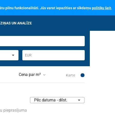
tu pilnu funkcionalitāti. Jūs varat iepazīties ar sīkdatņu
politiku šeit
.
ZIŅAS UN ANALĪZE
EUR
Cena par m²
Karte
mērķis
Nav izvēlēts
Pēc datuma - dilst.
klis
Nav izvēlēts
su pieprasījuma