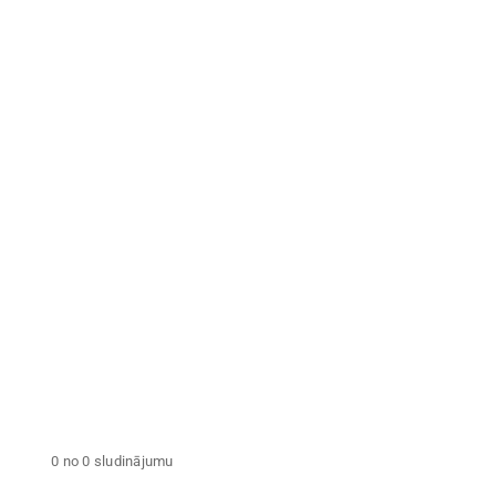
Neku
Zemes platība
nodok
gadā
Tegi
NOŅEMT VISUS FILTRUS
0 no 0 sludinājumu