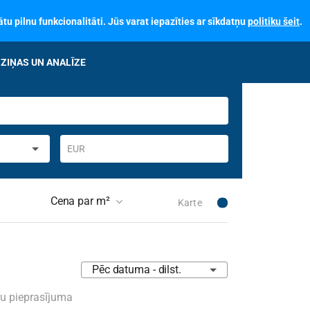
tu pilnu funkcionalitāti. Jūs varat iepazīties ar sīkdatņu
politiku šeit
.
ZIŅAS UN ANALĪZE
EUR
Cena par m²
Karte
mērķis
Nav izvēlēts
Pēc datuma - dilst.
klis
Nav izvēlēts
su pieprasījuma