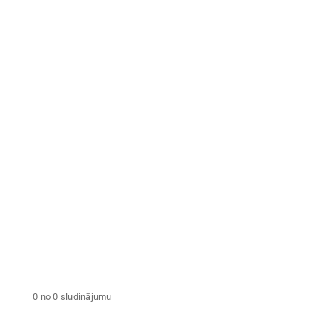
Neku
Zemes platība
nodok
gadā
Tegi
NOŅEMT VISUS FILTRUS
0 no 0 sludinājumu