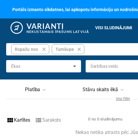
Portāls izmanto sīkdatnes, lai apkopotu informāciju un nodrošinā
VARIANTI
VISI SLUDINĀJUMI
NEKUSTAMAIS ĪPAŠUMS LATVIJĀ
close
close
Ropažu nov.
Tumšupe
Ēkas
Darbības veids
Platība
Stāvu skaits ēkā
Visi filtri
Telpu skaits
Ēkas 
view_module
view_list
0 no 0 sludinājumu
Kartītes
Saraksts
Materiali
Nav izvēlēts
Stāvo
Nekas netika atrasts pēc Jū