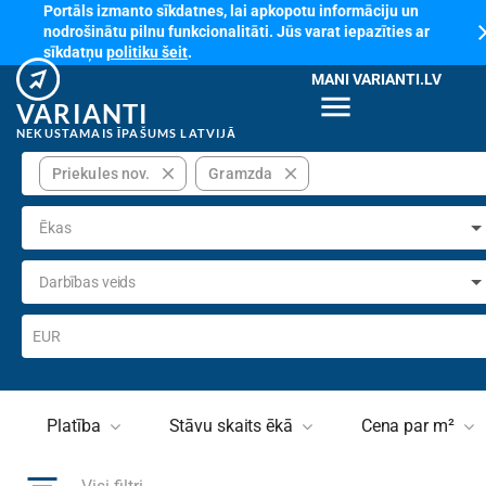
Portāls izmanto sīkdatnes, lai apkopotu informāciju un
cl
nodrošinātu pilnu funkcionalitāti. Jūs varat iepazīties ar
sīkdatņu
politiku šeit
.
MANI VARIANTI.LV
menu
VARIANTI
NEKUSTAMAIS ĪPAŠUMS LATVIJĀ
close
close
Priekules nov.
Gramzda
Ēkas
Darbības veids
EUR
Platība
Stāvu skaits ēkā
Cena par m²