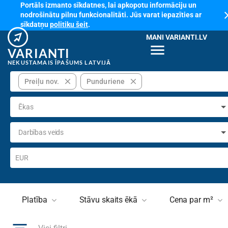
Portāls izmanto sīkdatnes, lai apkopotu informāciju un
cl
nodrošinātu pilnu funkcionalitāti. Jūs varat iepazīties ar
sīkdatņu
politiku šeit
.
MANI VARIANTI.LV
menu
VARIANTI
NEKUSTAMAIS ĪPAŠUMS LATVIJĀ
close
close
Preiļu nov.
Punduriene
Ēkas
Darbības veids
EUR
Platība
Stāvu skaits ēkā
Cena par m²