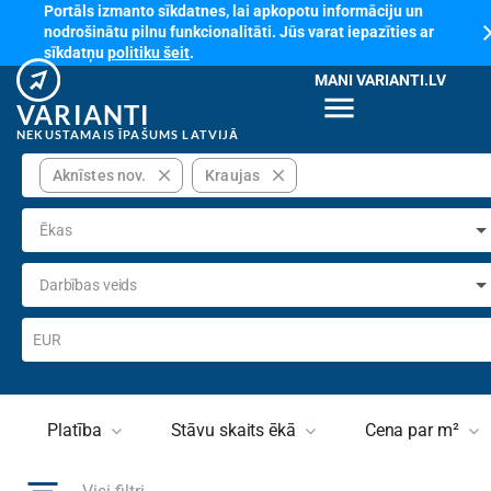
Portāls izmanto sīkdatnes, lai apkopotu informāciju un
cl
nodrošinātu pilnu funkcionalitāti. Jūs varat iepazīties ar
sīkdatņu
politiku šeit
.
MANI VARIANTI.LV
menu
VARIANTI
NEKUSTAMAIS ĪPAŠUMS LATVIJĀ
close
close
Aknīstes nov.
Kraujas
Ēkas
Darbības veids
EUR
Platība
Stāvu skaits ēkā
Cena par m²