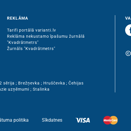
REKLĀMA
VA
Tarifi portālā varianti.lv
Reklāma nekustamo īpašumu žurnālā
"Kvadrātmetrs"
Žurnāls "Kvadrātmetrs"
copyrigh
2 sērija
;
Brežņevka
;
Hruščevka
;
Čehijas
zie uzņēmumi
;
Stalinka
ātuma politika
Sīkdatnes