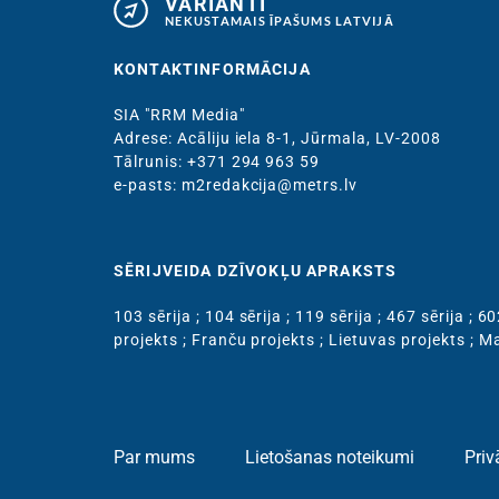
VARIANTI
NEKUSTAMAIS ĪPAŠUMS LATVIJĀ
KONTAKTINFORMĀCIJA
SIA "RRM Media"
Adrese: Acāliju iela 8-1, Jūrmala, LV-2008
Тālrunis: +371 294 963 59
e-pasts: m2redakcija@metrs.lv
SĒRIJVEIDA DZĪVOKĻU APRAKSTS
103 sērija
;
104 sērija
;
119 sērija
;
467 sērija
;
60
projekts
;
Franču projekts
;
Lietuvas projekts
;
Ma
Par mums
Lietošanas noteikumi
Priv