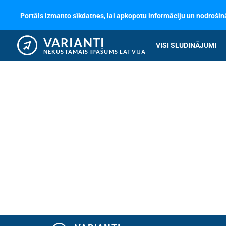
Portāls izmanto sīkdatnes, lai apkopotu informāciju un nodrošinā
VARIANTI
VISI SLUDINĀJUMI
NEKUSTAMAIS ĪPAŠUMS LATVIJĀ