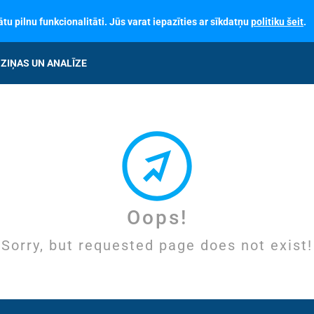
tu pilnu funkcionalitāti. Jūs varat iepazīties ar sīkdatņu
politiku šeit
.
ZIŅAS UN ANALĪZE
Oops!
Sorry, but requested page does not exist!