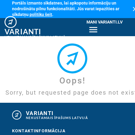
Portāls izmanto sīkdatnes, lai apkopotu informāciju un
cl
nodrošinātu pilnu funkcionalitāti. Jūs varat iepazīties ar
sīkdatņu
politiku šeit
.
MANI VARIANTI.LV
menu
VARIANTI
NEKUSTAMAIS ĪPAŠUMS LATVIJĀ
Oops!
Sorry, but requested page does not exis
VARIANTI
NEKUSTAMAIS ĪPAŠUMS LATVIJĀ
KONTAKTINFORMĀCIJA