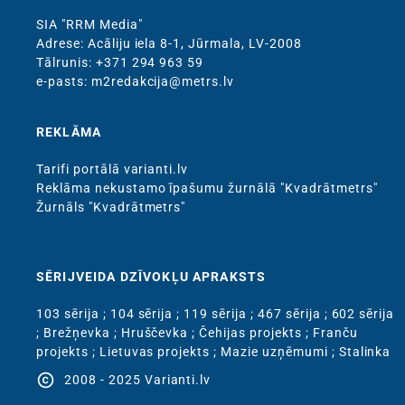
SIA "RRM Media"
Adrese: Acāliju iela 8-1, Jūrmala, LV-2008
Тālrunis: +371 294 963 59
e-pasts: m2redakcija@metrs.lv
REKLĀMA
Tarifi portālā varianti.lv
Reklāma nekustamo īpašumu žurnālā "Kvadrātmetrs"
Žurnāls "Kvadrātmetrs"
SĒRIJVEIDA DZĪVOKĻU APRAKSTS
103 sērija
;
104 sērija
;
119 sērija
;
467 sērija
;
602 sērija
;
Brežņevka
;
Hruščevka
;
Čehijas projekts
;
Franču
projekts
;
Lietuvas projekts
;
Mazie uzņēmumi
;
Stalinka
copyright
2008 - 2025 Varianti.lv