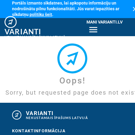
Portāls izmanto sīkdatnes, lai apkopotu informāciju un
cl
nodrošinātu pilnu funkcionalitāti. Jūs varat iepazīties ar
sīkdatņu
politiku šeit
.
MANI VARIANTI.LV
menu
VARIANTI
NEKUSTAMAIS ĪPAŠUMS LATVIJĀ
Oops!
Sorry, but requested page does not exis
VARIANTI
NEKUSTAMAIS ĪPAŠUMS LATVIJĀ
KONTAKTINFORMĀCIJA