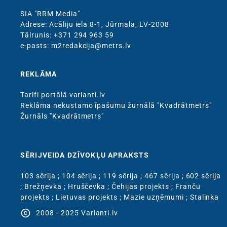
SIA "RRM Media"
Adrese: Acāliju iela 8-1, Jūrmala, LV-2008
Тālrunis: +371 294 963 59
e-pasts: m2redakcija@metrs.lv
REKLĀMA
Tarifi portālā varianti.lv
Reklāma nekustamo īpašumu žurnālā "Kvadrātmetrs"
Žurnāls "Kvadrātmetrs"
SĒRIJVEIDA DZĪVOKĻU APRAKSTS
103 sērija
;
104 sērija
;
119 sērija
;
467 sērija
;
602 sērija
;
Brežņevka
;
Hruščevka
;
Čehijas projekts
;
Franču
projekts
;
Lietuvas projekts
;
Mazie uzņēmumi
;
Stalinka
copyright
2008 - 2025 Varianti.lv