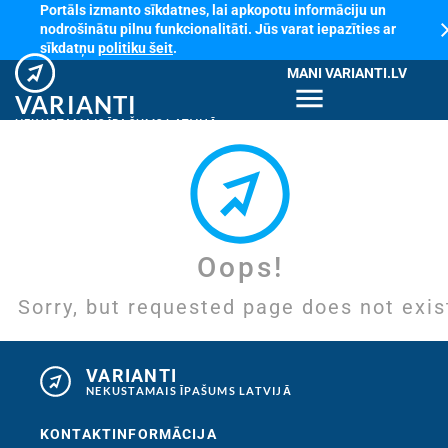
Portāls izmanto sīkdatnes, lai apkopotu informāciju un
cl
nodrošinātu pilnu funkcionalitāti. Jūs varat iepazīties ar
sīkdatņu
politiku šeit
.
MANI VARIANTI.LV
menu
VARIANTI
NEKUSTAMAIS ĪPAŠUMS LATVIJĀ
Oops!
Sorry, but requested page does not exis
VARIANTI
NEKUSTAMAIS ĪPAŠUMS LATVIJĀ
KONTAKTINFORMĀCIJA