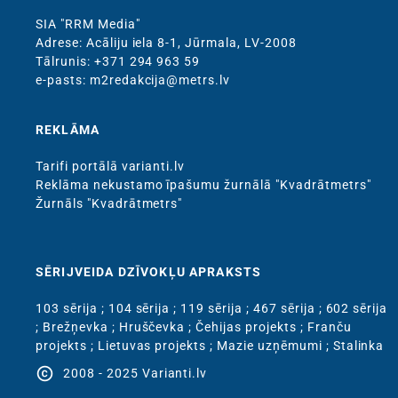
SIA "RRM Media"
Adrese: Acāliju iela 8-1, Jūrmala, LV-2008
Тālrunis: +371 294 963 59
e-pasts: m2redakcija@metrs.lv
REKLĀMA
Tarifi portālā varianti.lv
Reklāma nekustamo īpašumu žurnālā "Kvadrātmetrs"
Žurnāls "Kvadrātmetrs"
SĒRIJVEIDA DZĪVOKĻU APRAKSTS
103 sērija
;
104 sērija
;
119 sērija
;
467 sērija
;
602 sērija
;
Brežņevka
;
Hruščevka
;
Čehijas projekts
;
Franču
projekts
;
Lietuvas projekts
;
Mazie uzņēmumi
;
Stalinka
copyright
2008 - 2025 Varianti.lv