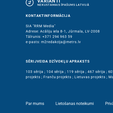
VARIANTI
NEKUSTAMAIS ĪPAŠUMS LATVIJĀ
KONTAKTINFORMĀCIJA
SIA "RRM Media"
Adrese: Acāliju iela 8-1, Jūrmala, LV-2008
Тālrunis: +371 294 963 59
e-pasts: m2redakcija@metrs.lv
SĒRIJVEIDA DZĪVOKĻU APRAKSTS
103 sērija
;
104 sērija
;
119 sērija
;
467 sērija
;
60
projekts
;
Franču projekts
;
Lietuvas projekts
;
Ma
Par mums
Lietošanas noteikumi
Priv