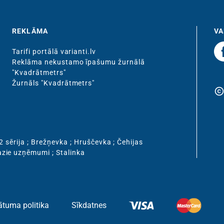
REKLĀMA
VA
Tarifi portālā varianti.lv
Reklāma nekustamo īpašumu žurnālā
"Kvadrātmetrs"
Žurnāls "Kvadrātmetrs"
copyrigh
2 sērija
;
Brežņevka
;
Hruščevka
;
Čehijas
zie uzņēmumi
;
Stalinka
ātuma politika
Sīkdatnes