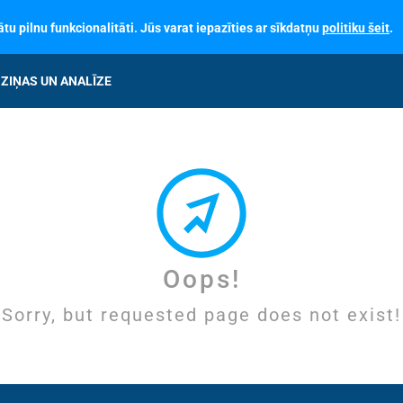
tu pilnu funkcionalitāti. Jūs varat iepazīties ar sīkdatņu
politiku šeit
.
ZIŅAS UN ANALĪZE
Oops!
Sorry, but requested page does not exist!