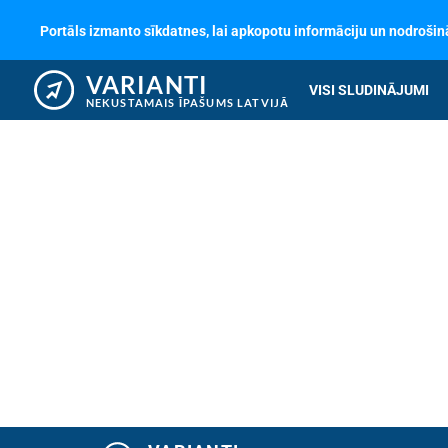
Portāls izmanto sīkdatnes, lai apkopotu informāciju un nodrošinā
VARIANTI
VISI SLUDINĀJUMI
NEKUSTAMAIS ĪPAŠUMS LATVIJĀ