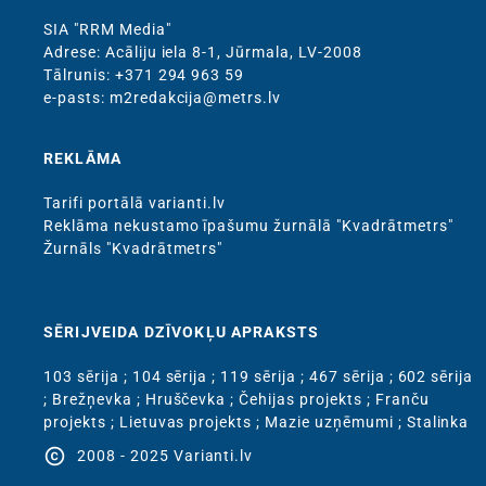
SIA "RRM Media"
Adrese: Acāliju iela 8-1, Jūrmala, LV-2008
Тālrunis: +371 294 963 59
e-pasts: m2redakcija@metrs.lv
REKLĀMA
Tarifi portālā varianti.lv
Reklāma nekustamo īpašumu žurnālā "Kvadrātmetrs"
Žurnāls "Kvadrātmetrs"
SĒRIJVEIDA DZĪVOKĻU APRAKSTS
103 sērija
;
104 sērija
;
119 sērija
;
467 sērija
;
602 sērija
;
Brežņevka
;
Hruščevka
;
Čehijas projekts
;
Franču
projekts
;
Lietuvas projekts
;
Mazie uzņēmumi
;
Stalinka
copyright
2008 - 2025 Varianti.lv