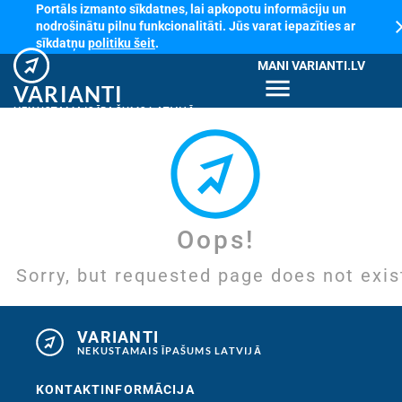
Portāls izmanto sīkdatnes, lai apkopotu informāciju un
cl
nodrošinātu pilnu funkcionalitāti. Jūs varat iepazīties ar
sīkdatņu
politiku šeit
.
MANI VARIANTI.LV
menu
VARIANTI
NEKUSTAMAIS ĪPAŠUMS LATVIJĀ
Oops!
Sorry, but requested page does not exis
VARIANTI
NEKUSTAMAIS ĪPAŠUMS LATVIJĀ
KONTAKTINFORMĀCIJA