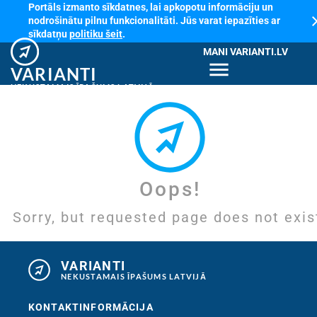
Portāls izmanto sīkdatnes, lai apkopotu informāciju un
cl
nodrošinātu pilnu funkcionalitāti. Jūs varat iepazīties ar
sīkdatņu
politiku šeit
.
MANI VARIANTI.LV
menu
VARIANTI
NEKUSTAMAIS ĪPAŠUMS LATVIJĀ
Oops!
Sorry, but requested page does not exis
VARIANTI
NEKUSTAMAIS ĪPAŠUMS LATVIJĀ
KONTAKTINFORMĀCIJA