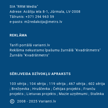
SIA "RRM Media"
Adrese: Acāliju iela 8-1, Jūrmala, LV-2008
Тālrunis: +371 294 963 59
e-pasts: m2redakcija@metrs.lv
REKLĀMA
Tarifi portālā varianti.lv
Reklāma nekustamo īpašumu žurnālā "Kvadrātmetrs"
Žurnāls "Kvadrātmetrs"
SĒRIJVEIDA DZĪVOKĻU APRAKSTS
103 sērija
;
104 sērija
;
119 sērija
;
467 sērija
;
602 sērija
;
Brežņevka
;
Hruščevka
;
Čehijas projekts
;
Franču
projekts
;
Lietuvas projekts
;
Mazie uzņēmumi
;
Stalinka
copyright
2008 - 2025 Varianti.lv