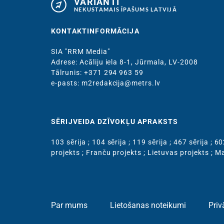
VARIANTI
NEKUSTAMAIS ĪPAŠUMS LATVIJĀ
KONTAKTINFORMĀCIJA
SIA "RRM Media"
Adrese: Acāliju iela 8-1, Jūrmala, LV-2008
Тālrunis: +371 294 963 59
e-pasts: m2redakcija@metrs.lv
SĒRIJVEIDA DZĪVOKĻU APRAKSTS
103 sērija
;
104 sērija
;
119 sērija
;
467 sērija
;
60
projekts
;
Franču projekts
;
Lietuvas projekts
;
Ma
Par mums
Lietošanas noteikumi
Priv