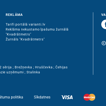
REKLĀMA
VA
Tarifi portālā varianti.lv
Reklāma nekustamo īpašumu žurnālā
"Kvadrātmetrs"
Žurnāls "Kvadrātmetrs"
copyrigh
2 sērija
;
Brežņevka
;
Hruščevka
;
Čehijas
zie uzņēmumi
;
Stalinka
ātuma politika
Sīkdatnes