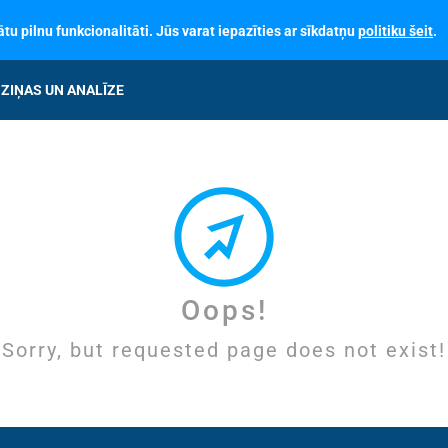
tu pilnu funkcionalitāti. Jūs varat iepazīties ar sīkdatņu
politiku šeit
.
ZIŅAS UN ANALĪZE
Oops!
Sorry, but requested page does not exist!