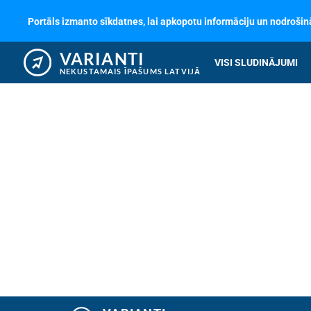
Portāls izmanto sīkdatnes, lai apkopotu informāciju un nodrošinā
VARIANTI
VISI SLUDINĀJUMI
NEKUSTAMAIS ĪPAŠUMS LATVIJĀ