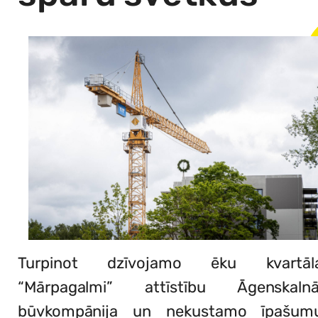
Turpinot dzīvojamo ēku kvartāl
“Mārpagalmi” attīstību Āgenskalnā
būvkompānija un nekustamo īpašum