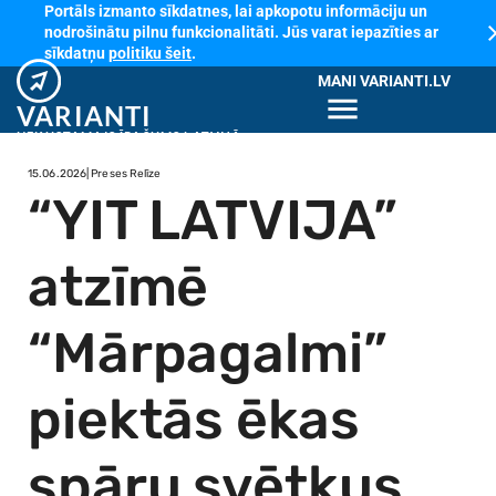
Portāls izmanto sīkdatnes, lai apkopotu informāciju un
cl
nodrošinātu pilnu funkcionalitāti. Jūs varat iepazīties ar
sīkdatņu
politiku šeit
.
MANI VARIANTI.LV
menu
VARIANTI
NEKUSTAMAIS ĪPAŠUMS LATVIJĀ
15.06.2026
| Preses Relīze
“YIT LATVIJA”
atzīmē
“Mārpagalmi”
piektās ēkas
spāru svētkus