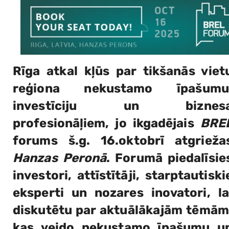
Rīga atkal kļūs par tikšanās viet
reģiona nekustamo īpašumu
investīciju un biznes
profesionāļiem, jo ikgadējais
BRE
forums š.g. 16.oktobrī atgrieža
Hanzas Peronā
. Forumā piedalīsie
investori, attīstītāji, starptautiski
eksperti un nozares inovatori, la
diskutētu par aktuālākajām tēmām
kas veido nekustamo īpašumu u