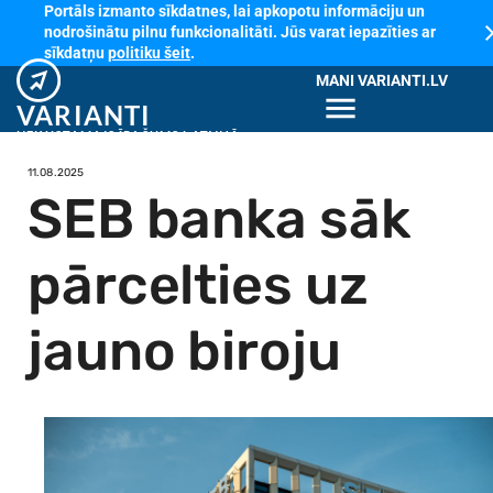
Portāls izmanto sīkdatnes, lai apkopotu informāciju un
cl
nodrošinātu pilnu funkcionalitāti. Jūs varat iepazīties ar
sīkdatņu
politiku šeit
.
MANI VARIANTI.LV
menu
VARIANTI
NEKUSTAMAIS ĪPAŠUMS LATVIJĀ
11.08.2025
SEB banka sāk
pārcelties uz
jauno biroju