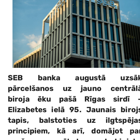
SEB banka augustā uzsā
pārcelšanos uz jauno centrāl
biroja ēku pašā Rīgas sirdī 
Elizabetes ielā 95. Jaunais biroj
tapis, balstoties uz ilgtspēja
principiem, kā arī, domājot pa